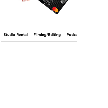
Studio Rental
Filming/Editing
Podcast Production