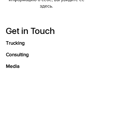
здесь.
Get in Touch
Trucking
Consulting
Media
About Us
773 980 9090
info@aitimgroup.com
AITIM GROUP © 2026 Copyright