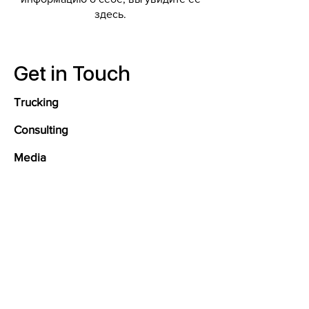
здесь.
Get in Touch
Trucking
Consulting
Media
About Us
773 980 9090
info@aitimgroup.com
AITIM GROUP © 2026 Copyright